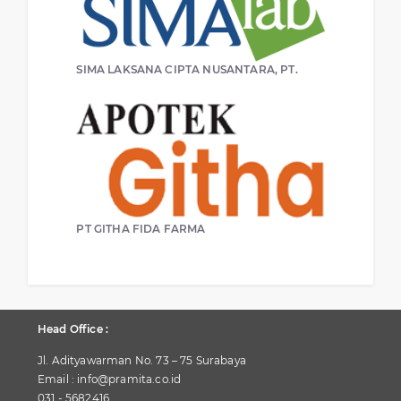
SIMA LAKSANA CIPTA NUSANTARA, PT.
PT GITHA FIDA FARMA
Head Office :
Jl. Adityawarman No. 73 – 75 Surabaya
Email : info@pramita.co.id
031 - 5682416